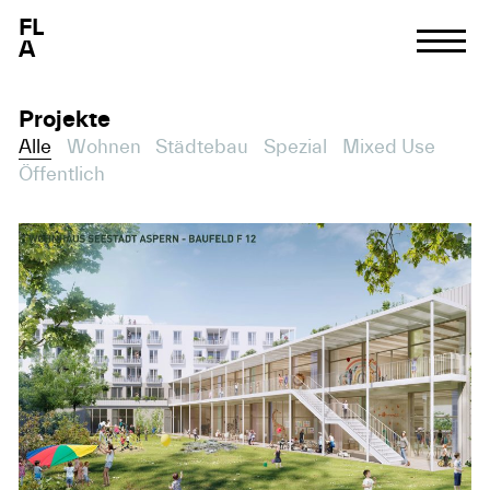
F
L
A
Projekte
Alle
Wohnen
Städtebau
Spezial
Mixed Use
Öffentlich