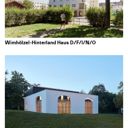
Wimhölzel-Hinterland Haus D/F/I/N/O