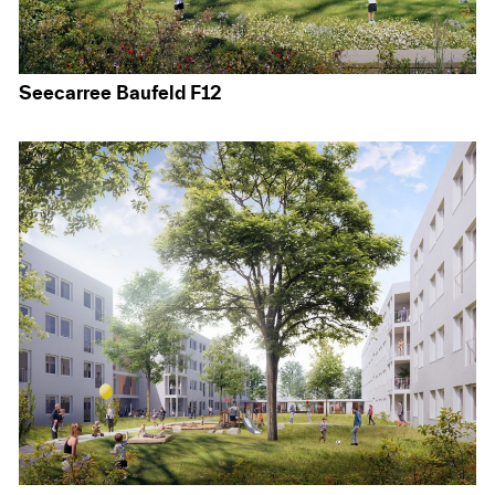
Seecarree Baufeld F12